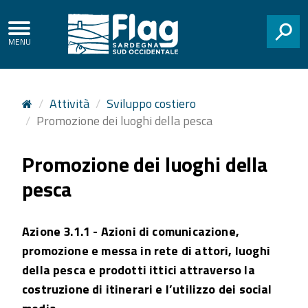
Accesso
Regione
ai
Autonoma
servizi
CERCA
della
SPID
Sardegna
Attività
Sviluppo costiero
Promozione dei luoghi della pesca
Promozione dei luoghi della
pesca
Azione 3.1.1 - Azioni di comunicazione,
promozione e messa in rete di attori, luoghi
della pesca e prodotti ittici attraverso la
costruzione di itinerari e l’utilizzo dei social