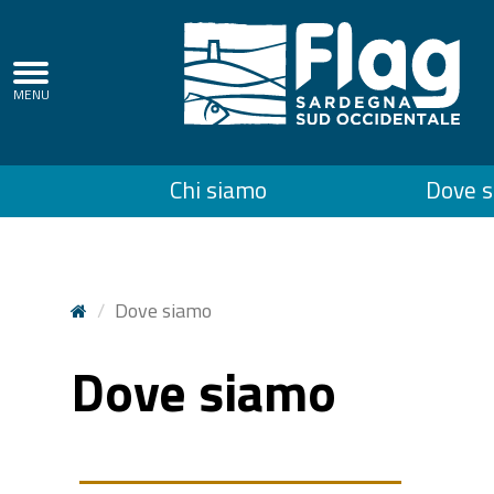
Regione
Autonoma
della
Top
Chi siamo
Dove 
Sardegna
menu
Dove siamo
Dove siamo