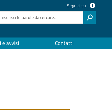
Access
Link
Seguici su
social
ai
CERCA
servizi
 e avvisi
Contatti
SPID