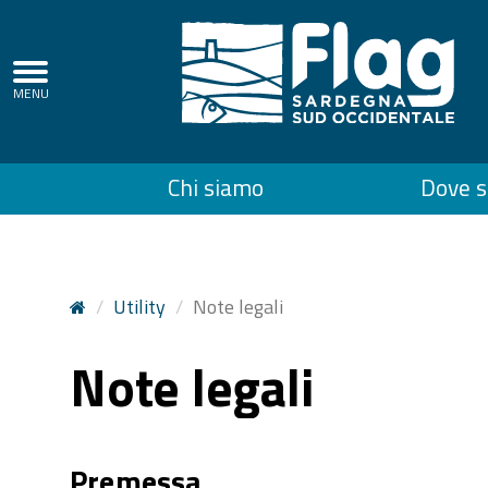
Regione
Autonoma
della
Top
Chi siamo
Dove 
Sardegna
menu
Utility
Note legali
Note legali
Premessa