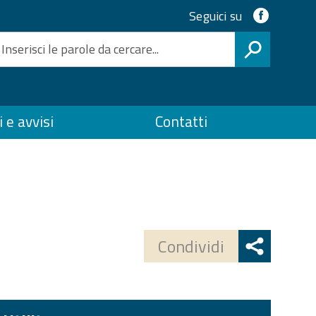
Access
Link
Seguici su
social
ai
CERCA
servizi
 e avvisi
Contatti
SPID
Share
button
Condividi