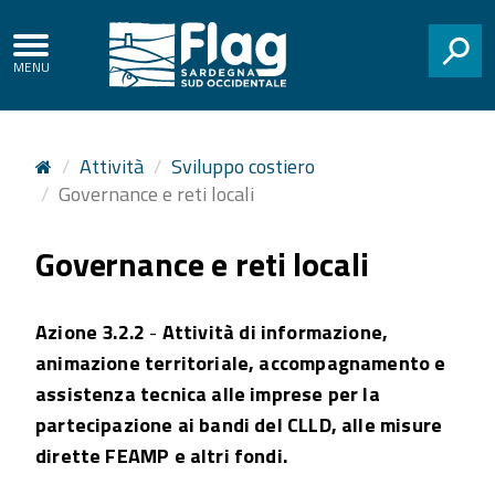
Accesso
Regione
ai
Autonoma
servizi
CERCA
della
SPID
Sardegna
Attività
Sviluppo costiero
Governance e reti locali
Governance e reti locali
Azione 3.2.2
-
Attività di informazione,
animazione territoriale, accompagnamento e
assistenza tecnica alle imprese per la
partecipazione ai bandi del CLLD, alle misure
dirette FEAMP e altri fondi.