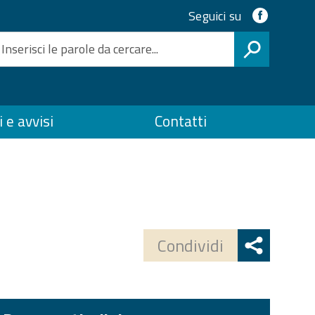
Access
Link
Seguici su
social
ai
CERCA
servizi
 e avvisi
Contatti
SPID
Share
button
Condividi